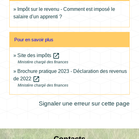
Impôt sur le revenu - Comment est imposé le
salaire d'un apprenti ?
Pour en savoir plus
open_in_new
Site des impôts
Ministère chargé des finances
Brochure pratique 2023 - Déclaration des revenus
open_in_new
de 2022
Ministère chargé des finances
Signaler une erreur sur cette page
Contacts