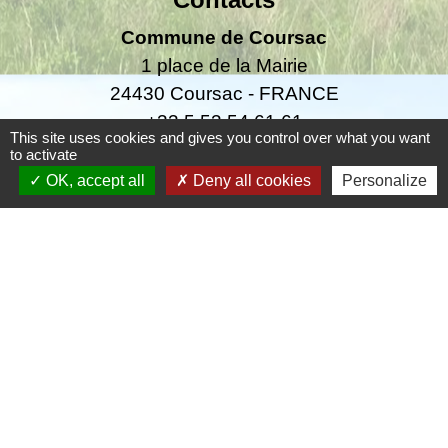
Commune de Coursac
1 place de la Mairie
24430 Coursac - FRANCE
+33 5 53 54 61 61
This site uses cookies and gives you control over what you want
to activate
Téléphone pour les urgences uniquement en
OK, accept all
Deny all cookies
Personalize
dehors des horaires d'ouverture de la mairie
06.25.42.48.37
Liens
Grand Périgueux
SMD3