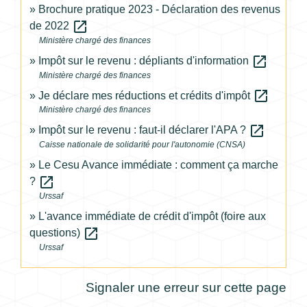
Brochure pratique 2023 - Déclaration des revenus
open_in_new
de 2022
Ministère chargé des finances
open_in_new
Impôt sur le revenu : dépliants d'information
Ministère chargé des finances
open_in_new
Je déclare mes réductions et crédits d'impôt
Ministère chargé des finances
open_in_new
Impôt sur le revenu : faut-il déclarer l'APA ?
Caisse nationale de solidarité pour l'autonomie (CNSA)
Le Cesu Avance immédiate : comment ça marche
open_in_new
?
Urssaf
L'avance immédiate de crédit d'impôt (foire aux
open_in_new
questions)
Urssaf
Signaler une erreur sur cette page