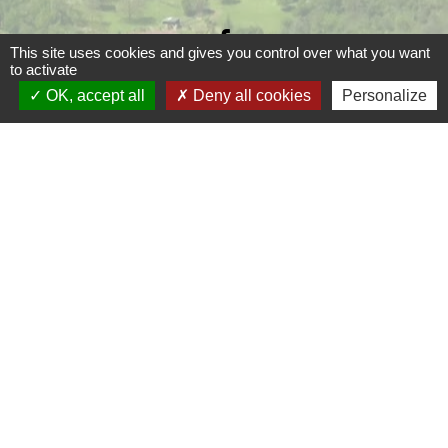
This site uses cookies and gives you control over what you want
to activate
OK, accept all
Deny all cookies
Personalize
Liens
Grand Périgueux
SMD3
Pépinière d'entreprises
Accueil Sud Ouest Coursac
Conseil Départemental de la Dordogne
Jumelage
Fernelmont (Belgique)
Fanfare royale de Fernelmont