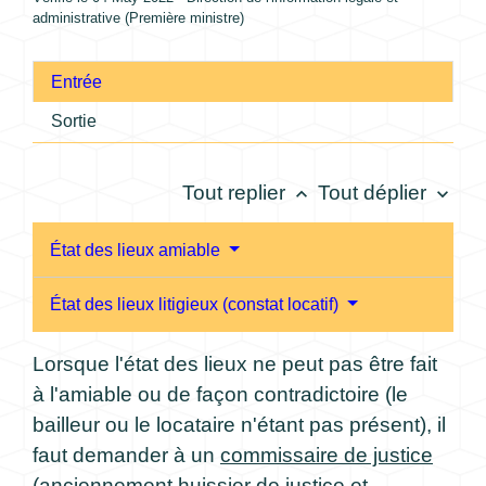
administrative (Première ministre)
Entrée
Sortie
Tout replier
Tout déplier
keyboard_arrow_up
keyboard_arrow_down
État des lieux amiable
État des lieux litigieux (constat locatif)
Lorsque l'état des lieux ne peut pas être fait
à l'amiable ou de façon contradictoire (le
bailleur ou le locataire n'étant pas présent), il
faut demander à un
commissaire de justice
(anciennement huissier de justice et