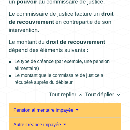
un
pouvoir
au commissaire de justice.
Le commissaire de justice facture un
droit
de recouvrement
en contrepartie de son
intervention.
Le montant du
droit de recouvrement
dépend des éléments suivants :
Le type de créance (par exemple, une pension
alimentaire)
Le montant que le commissaire de justice a
récupéré auprès du débiteur
Tout replier
Tout déplier
keyboard_arrow_up
keyboard_arrow_down
Pension alimentaire impayée
Autre créance impayée