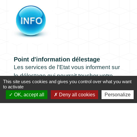
Point d'information délestage
Les services de l'Etat vous informent sur
le délestage qui pourrait toucher votre
This site uses cookies and gives you control over what you want
commune.
to activate
OK, accept all
Deny all cookies
Personalize
1
-2
-3
-4
-5
-6
-7
-
8
-9
-10
-11
-12
-13
-14
Contacts