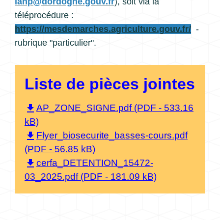
iahp@dordogne.gouv.fr
), soit via la
téléprocédure :
https://mesdemarches.agriculture.gouv.fr/
-
rubrique "particulier".
Liste de pièces jointes
file_download
AP_ZONE_SIGNE.pdf (PDF - 533.16
kB)
file_download
Flyer_biosecurite_basses-cours.pdf
(PDF - 56.85 kB)
file_download
cerfa_DETENTION_15472-
03_2025.pdf (PDF - 181.09 kB)