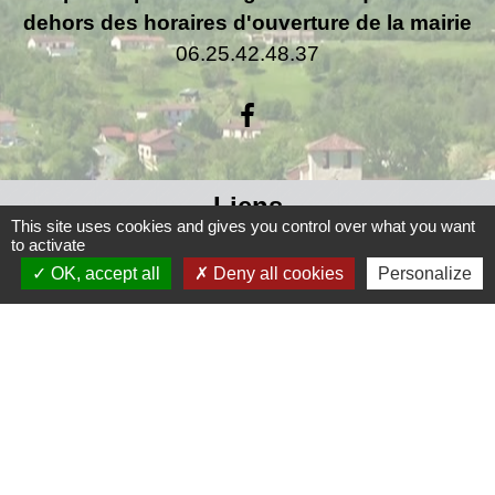
dehors des horaires d'ouverture de la mairie
06.25.42.48.37
Liens
This site uses cookies and gives you control over what you want
to activate
Grand Périgueux
OK, accept all
Deny all cookies
Personalize
SMD3
Pépinière d'entreprises
Accueil Sud Ouest Coursac
Conseil Départemental de la Dordogne
Jumelage
Fernelmont (Belgique)