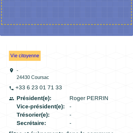
Vie citoyenne
location_on
-
24430 Coursac
+33 6 23 01 71 33
phone
Président(e):
Roger PERRIN
people
Vice-président(e):
-
Trésorier(e):
-
Secrétaire:
-