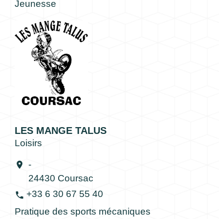
Jeunesse
LES MANGE TALUS
Loisirs
-
location_on
24430 Coursac
+33 6 30 67 55 40
phone
Pratique des sports mécaniques