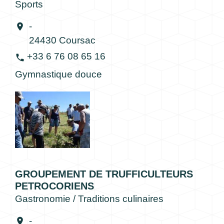
Sports
-
location_on
24430 Coursac
+33 6 76 08 65 16
phone
Gymnastique douce
GROUPEMENT DE TRUFFICULTEURS
PETROCORIENS
Gastronomie / Traditions culinaires
-
location_on