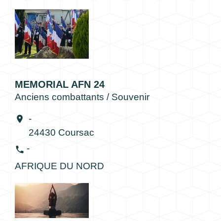
MEMORIAL AFN 24
Anciens combattants / Souvenir
-
location_on
24430 Coursac
-
phone
AFRIQUE DU NORD