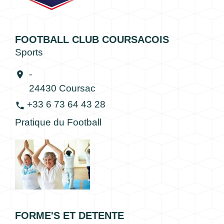
FOOTBALL CLUB COURSACOIS
Sports
-
location_on
24430 Coursac
+33 6 73 64 43 28
phone
Pratique du Football
FORME'S ET DETENTE