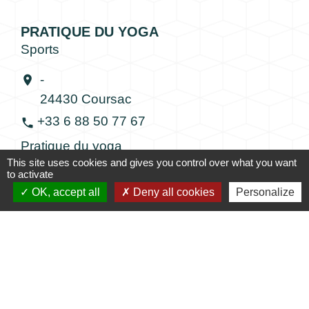
PRATIQUE DU YOGA
Sports
-
location_on
24430 Coursac
+33 6 88 50 77 67
phone
Pratique du yoga
This site uses cookies and gives you control over what you want
to activate
OK, accept all
Deny all cookies
Personalize
RES LUDICA