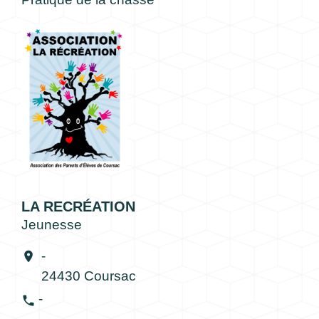
LA RECRÉATION
Jeunesse
-
location_on
24430 Coursac
-
phone