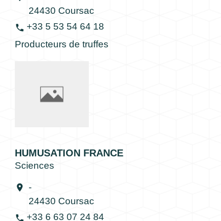
24430 Coursac
+33 5 53 54 64 18
phone
Producteurs de truffes
HUMUSATION FRANCE
Sciences
-
location_on
24430 Coursac
+33 6 63 07 24 84
phone