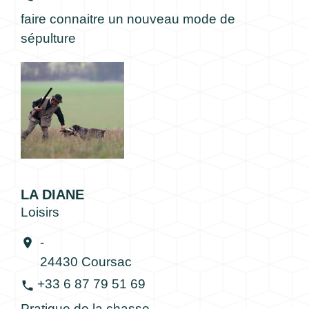
faire connaitre un nouveau mode de
sépulture
LA DIANE
Loisirs
-
location_on
24430 Coursac
+33 6 87 79 51 69
phone
Pratique de la chasse